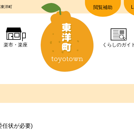
郡東洋町
L
閲覧補助
楽市・楽座
くらしの
ガイ
委任状が必要)