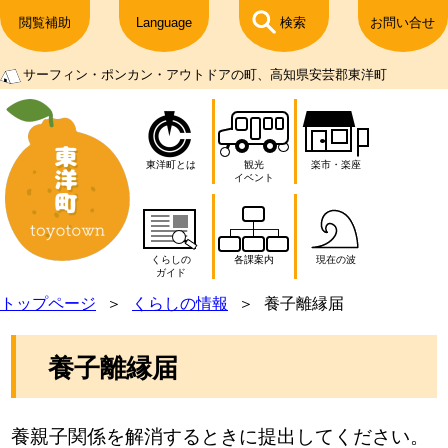
閲覧補助
Language
検索
お問い合せ
サーフィン・ポンカン・アウトドアの町、高知県安芸郡東洋町
東洋町とは
観光
楽市・楽座
イベント
くらしの
各課案内
現在の波
ガイド
トップページ
くらしの情報
養子離縁届
養子離縁届
養親子関係を解消するときに提出してください。