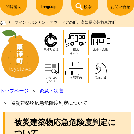
閲覧補助
Language
検索
お問い合せ
サーフィン・ポンカン・アウトドアの町、高知県安芸郡東洋町
東洋町とは
観光
楽市・楽座
イベント
くらしの
各課案内
現在の波
ガイド
トップページ
緊急・災害
被災建築物応急危険度判定について
被災建築物応急危険度判定に
ついて